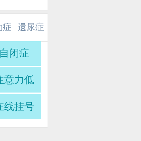
动症
遗尿症
自闭症
注意力低
在线挂号