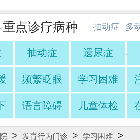
科重点诊疗病种
抽动症
多
症
抽动症
遗尿症
·
·
缓
频繁眨眼
学习困难
下
语言障碍
儿童体检
>
>
>
院
发育行为门诊
学习困难