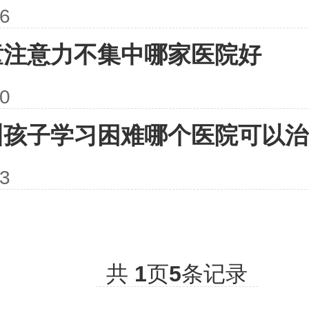
06
童注意力不集中哪家医院好
20
州孩子学习困难哪个医院可以治
03
共
1
页
5
条记录