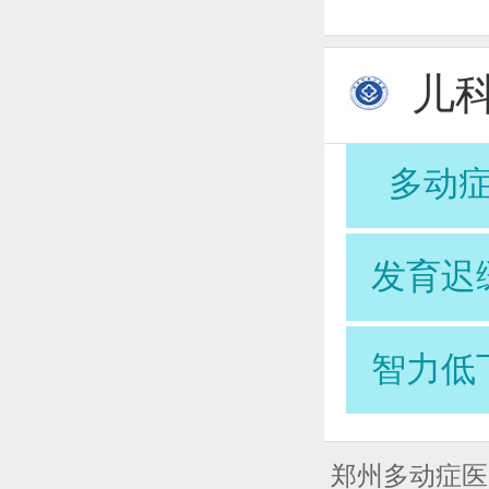
儿
多动
发育迟
智力低
郑州多动症医