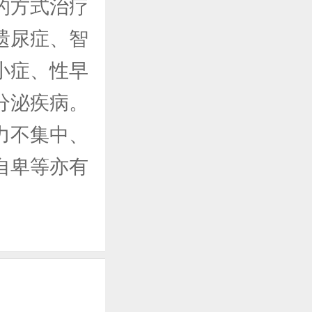
的方式治疗
遗尿症、智
小症、性早
分泌疾病。
力不集中、
自卑等亦有