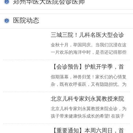
郑州华医大医院会诊医师
医院动态
三城三院！儿科名医大型会诊
预告
金秋十月，举国同庆。当我们沉浸在这
一片欢乐的海洋中时，是否还记得那些
最需要关爱的小生命？河南郑州华医大
【会诊预告】护航开学季，首
医院邀您
都医
假期落幕，神兽归笼！家长们的心情复
杂，既有欢呼雀跃，又有隐隐担忧。为
何？因为一些看似不起眼的生长发育和
北京儿科专家刘永翼教授来院
行为发育
会诊
北京儿科专家刘永翼教授来院会诊，为
孩子带来健康快乐成长的希望! 在孩子
的生长发育过程中，家长们常常会遇到
【重要通知】本周六周日，首
各种困扰