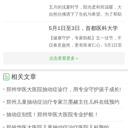
都医
五月的浅夏时节，阳光柔和而温暖，大
自然仿佛洒下了生机与希望。为了帮助
那些面临成长和发育问题的孩子们尽早
5月1日至3日，首都医科大学
解除困扰
附属北
【健康守护，专家助航】五一佳节，不
仅春意盎然，更有医者仁心。5月1日至
3日，我院特邀首都医科大学附属北京
点击查看更多＞
安定医院专
相关文章
郑州华医大医院抽动症诊疗，用专业守护孩子成长!
郑州儿童抽动症治疗专家兰墨赭主任儿科在线预约
抽动症别慌！郑州华医大医院专业护航！
郑州华医大医院儿童抽动症治疗医院儿科预约