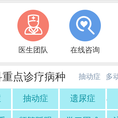
医生团队
在线咨询
科重点诊疗病种
抽动症
多
症
抽动症
遗尿症
·
·