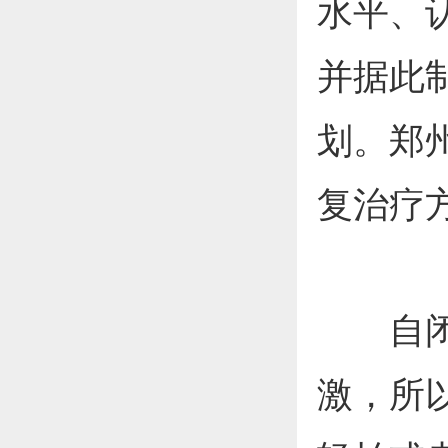
水平、
并据此
划。郑
复治疗方
自闭症
激，所