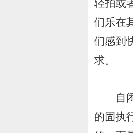
轻拍或
们乐在
们感到
求。
自闭症
的固执