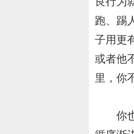
良行为
跑、踢
子用更
或者他
里，你
你也应