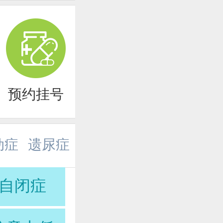
预约挂号
动症
遗尿症
自闭症