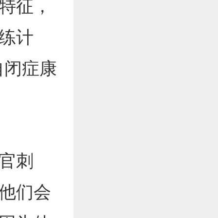
特征，
练计
自闭症康
官刺
他们会